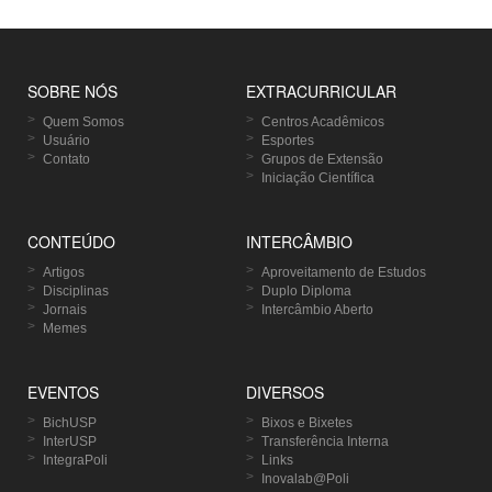
SOBRE NÓS
EXTRACURRICULAR
Quem Somos
Centros Acadêmicos
Usuário
Esportes
Contato
Grupos de Extensão
Iniciação Científica
CONTEÚDO
INTERCÂMBIO
Artigos
Aproveitamento de Estudos
Disciplinas
Duplo Diploma
Jornais
Intercâmbio Aberto
Memes
EVENTOS
DIVERSOS
BichUSP
Bixos e Bixetes
InterUSP
Transferência Interna
IntegraPoli
Links
Inovalab@Poli