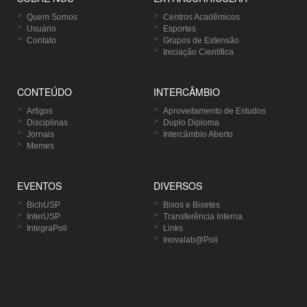
Quem Somos
Centros Acadêmicos
Usuário
Esportes
Contato
Grupos de Extensão
Iniciação Científica
CONTEÚDO
INTERCÂMBIO
Artigos
Aproveitamento de Estudos
Disciplinas
Duplo Diploma
Jornais
Intercâmbio Aberto
Memes
EVENTOS
DIVERSOS
BichUSP
Bixos e Bixetes
InterUSP
Transferência Interna
IntegraPoli
Links
Inovalab@Poli