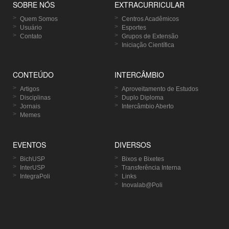
SOBRE NÓS
EXTRACURRICULAR
Quem Somos
Centros Acadêmicos
Usuário
Esportes
Contato
Grupos de Extensão
Iniciação Científica
CONTEÚDO
INTERCÂMBIO
Artigos
Aproveitamento de Estudos
Disciplinas
Duplo Diploma
Jornais
Intercâmbio Aberto
Memes
EVENTOS
DIVERSOS
BichUSP
Bixos e Bixetes
InterUSP
Transferência Interna
IntegraPoli
Links
Inovalab@Poli