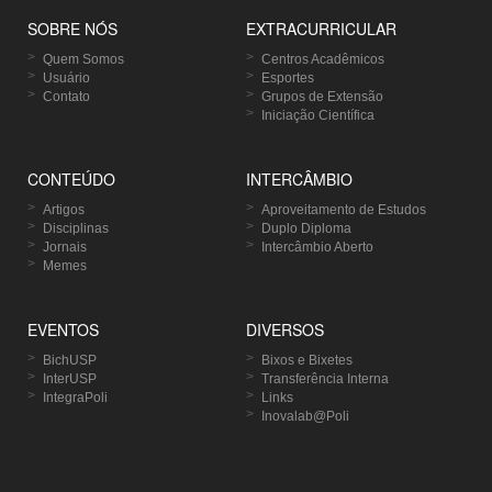
SOBRE NÓS
EXTRACURRICULAR
Quem Somos
Centros Acadêmicos
Usuário
Esportes
Contato
Grupos de Extensão
Iniciação Científica
CONTEÚDO
INTERCÂMBIO
Artigos
Aproveitamento de Estudos
Disciplinas
Duplo Diploma
Jornais
Intercâmbio Aberto
Memes
EVENTOS
DIVERSOS
BichUSP
Bixos e Bixetes
InterUSP
Transferência Interna
IntegraPoli
Links
Inovalab@Poli