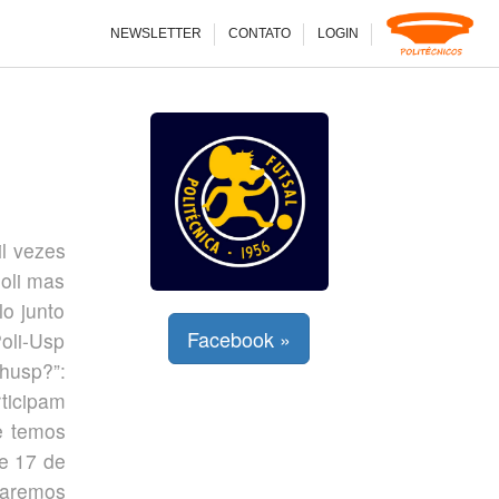
NEWSLETTER
CONTATO
LOGIN
il vezes
oli mas
lo junto
Facebook »
oli-Usp
husp?”:
ticipam
e temos
 e 17 de
taremos