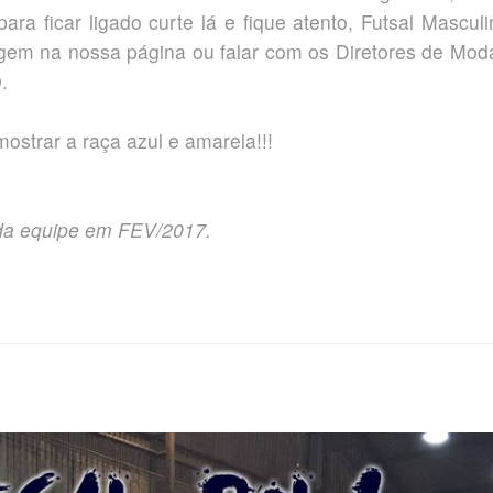
ra ficar ligado curte lá e fique atento, Futsal Masculi
m na nossa página ou falar com os Diretores de Moda
.
strar a raça azul e amarela!!!
 da equipe em FEV/2017.