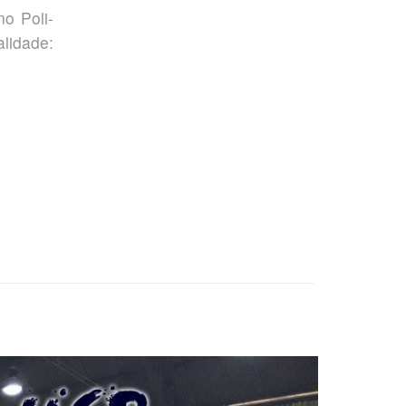
no Poli-
lidade: