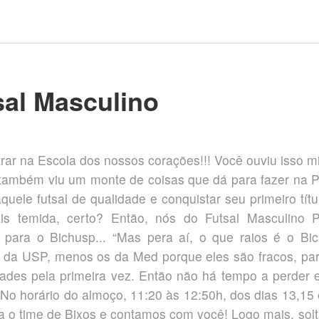
sal Masculino
rar na Escola dos nossos corações!!! Você ouviu isso m
ambém viu um monte de coisas que dá para fazer na P
ele futsal de qualidade e conquistar seu primeiro títu
 temida, certo? Então, nós do Futsal Masculino P
 para o Bichusp... “Mas pera aí, o que raios é o Bic
da USP, menos os da Med porque eles são fracos, par
dades pela primeira vez. Então não há tempo a perder 
No horário do almoço, 11:20 às 12:50h, dos dias 13,15
ra o time de Bixos e contamos com você! Logo mais, sol