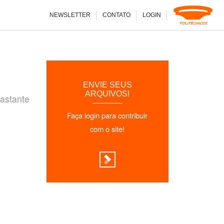
NEWSLETTER
CONTATO
LOGIN
ENVIE SEUS
ARQUIVOS!
bastante
Faça login para contribuir
com o site!