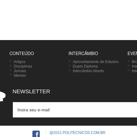
CONTEÚDO
INTERCÂMBIO
EVE
Artigos
Aproveitamento de Estudos
Bi
Disciplinas
Duplo Diploma
In
Jornais
Intercâmbio Aberto
Int
Memes
NEWSLETTER
Email
*
@2021 POLITECNICOS.COM.BR