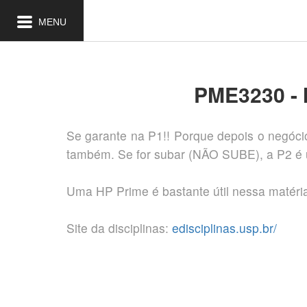
MENU
PME3230 - 
Se garante na P1!! Porque depois o negócio
também. Se for subar (NÃO SUBE), a P2 é 
Uma HP Prime é bastante útil nessa matéria
Site da disciplinas:
edisciplinas.usp.br/