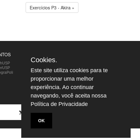
Exercícios P3 - Akira »
NTOS
DIVERSOS
Cookies.
chUSP
Bixos e Bixetes
terUSP
Transferência Interna
Este site utiliza cookies para te
egraPoli
Links
Inovalab@Poli
proporcionar uma melhor
experiência. Ao continuar
navegando, você aceita nossa
Política de Privacidade
OK