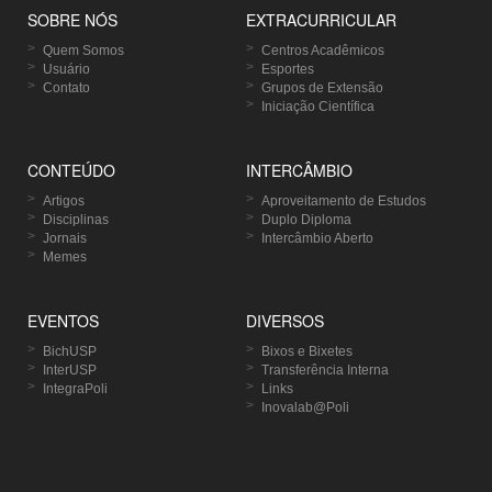
SOBRE NÓS
EXTRACURRICULAR
Quem Somos
Centros Acadêmicos
Usuário
Esportes
Contato
Grupos de Extensão
Iniciação Científica
CONTEÚDO
INTERCÂMBIO
Artigos
Aproveitamento de Estudos
Disciplinas
Duplo Diploma
Jornais
Intercâmbio Aberto
Memes
EVENTOS
DIVERSOS
BichUSP
Bixos e Bixetes
InterUSP
Transferência Interna
IntegraPoli
Links
Inovalab@Poli